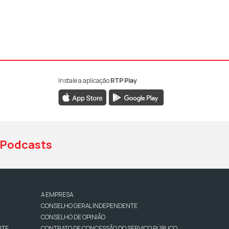
Instale a aplicação
RTP Play
book da RTP Antena 1
nstagram da RTP Antena 1
ao YouTube da RTP Antena 1
Podcasts
A EMPRESA
CONSELHO GERAL INDEPENDENTE
CONSELHO DE OPINIÃO
NTE
CONTRATO DE CONCESSÃO DO SERVIÇO PÚBLICO