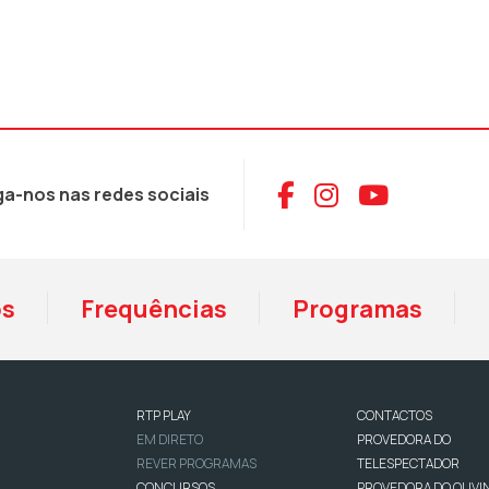
Aceder ao Face
Aceder ao I
Aceder 
ga-nos nas redes sociais
os
Frequências
Programas
RTP PLAY
CONTACTOS
EM DIRETO
PROVEDORA DO
REVER PROGRAMAS
TELESPECTADOR
CONCURSOS
PROVEDORA DO OUVI