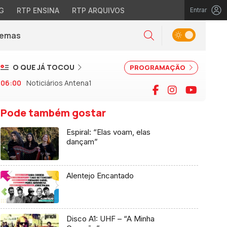
G
RTP ENSINA
RTP ARQUIVOS
Entrar
Alternar tema
Temas
la)
Pesquisar
O QUE JÁ TOCOU
PROGRAMAÇÃO
06:00
Noticiários Antena1
Facebook
Instagram
YouTu
Pode também gostar
Espiral: “Elas voam, elas
dançam”
Alentejo Encantado
Disco A1: UHF – “A Minha