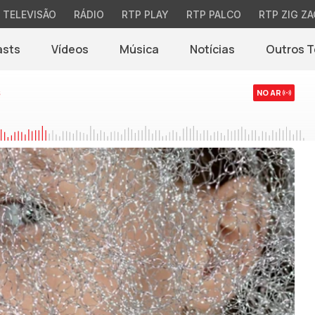
TELEVISÃO
RÁDIO
RTP PLAY
RTP PALCO
RTP ZIG ZA
asts
Vídeos
Música
Notícias
Outros 
(abre em nova jane
s
NO AR