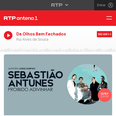
Entrar
De Olhos Bem Fechados
NO AR
Rui Alves de Sousa