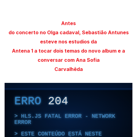
Antes
do concerto no Olga cadaval, Sebastião Antunes
esteve nos estudios da
Antena 1 a tocar dois temas do novo album e a
conversar com Ana Sofia
Carvalhêda