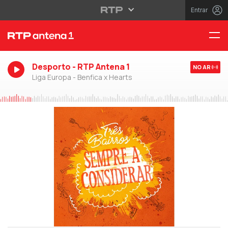
Entrar
Desporto - RTP Antena 1
NO AR
Liga Europa - Benfica x Hearts