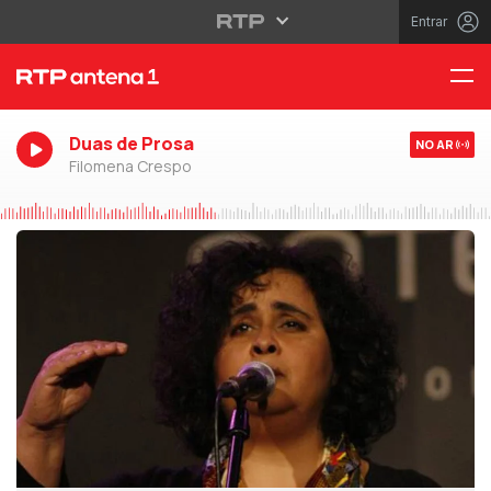
Entrar
Duas de Prosa
NO AR
Filomena Crespo