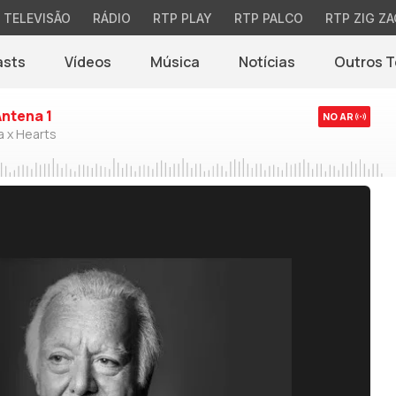
TELEVISÃO
RÁDIO
RTP PLAY
RTP PALCO
RTP ZIG ZA
asts
Vídeos
Música
Notícias
Outros 
(abre em nova jane
Antena 1
NO AR
a x Hearts