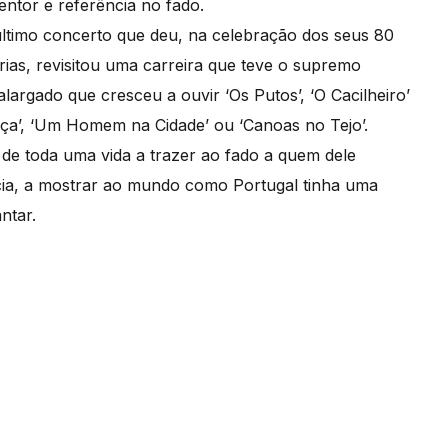
ntor e referência no fado.
último concerto que deu, na celebração dos seus 80
ias, revisitou uma carreira que teve o supremo
largado que cresceu a ouvir ‘Os Putos’, ‘O Cacilheiro’
ça’, ‘Um Homem na Cidade’ ou ‘Canoas no Tejo’.
e toda uma vida a trazer ao fado a quem dele
cia, a mostrar ao mundo como Portugal tinha uma
ntar.