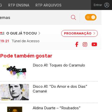
G
RTP ENSINA
RTP ARQUIVOS
Entrar
Alternar tema
Temas
la)
Pesquisar
O QUE JÁ TOCOU
PROGRAMAÇÃO
19:21
Túnel de Acesso
Facebook
Instagram
YouTu
Pode também gostar
Disco A1: Toques do Caramulo
Disco A1: “Do Amor e dos Dias”
Camané
Aldina Duarte – “Roubados”