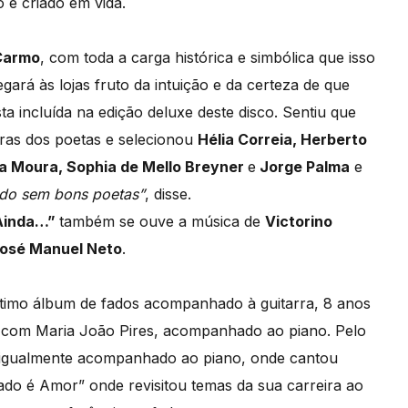
 e criado em vida.
Carmo
, com toda a carga histórica e simbólica que isso
gará às lojas fruto da intuição e da certeza de que
ta incluída na edição deluxe deste disco. Sentiu que
vras dos poetas e selecionou
Hélia Correia, Herberto
a Moura, Sophia de Mello Breyner
e
Jorge Palma
e
ado sem bons poetas”
, disse.
Ainda…”
também se ouve a música de
Victorino
osé Manuel Neto
.
último álbum de fados acompanhado à guitarra, 8 anos
ia com Maria João Pires, acompanhado ao piano. Pelo
, igualmente acompanhado ao piano, onde cantou
“Fado é Amor” onde revisitou temas da sua carreira ao