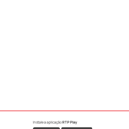
Instale a aplicação
RTP Play
book da RTP Antena 1
nstagram da RTP Antena 1
ao YouTube da RTP Antena 1