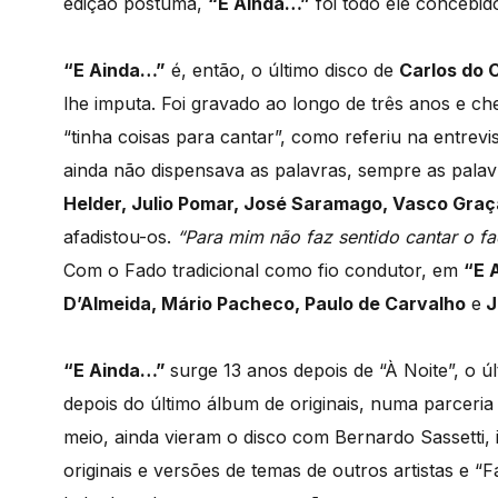
edição póstuma,
“E Ainda…”
foi todo ele concebido
“E Ainda…”
é, então, o último disco de
Carlos do 
lhe imputa. Foi gravado ao longo de três anos e che
“tinha coisas para cantar”, como referiu na entrevis
ainda não dispensava as palavras, sempre as pala
Helder, Julio Pomar, José Saramago, Vasco Graç
afadistou-os.
“Para mim não faz sentido cantar o f
Com o Fado tradicional como fio condutor, em
“E 
D’Almeida, Mário Pacheco, Paulo de Carvalho
e
J
“E Ainda…”
surge 13 anos depois de “À Noite”, o 
depois do último álbum de originais, numa parcer
meio, ainda vieram o disco com Bernardo Sassetti
originais e versões de temas de outros artistas e 