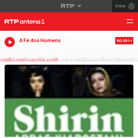
Entrar
A Fé dos Homens
NO AR