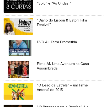
“Solo” e “As Ondas “
“Diário do Lisbon & Estoril Film
Festival”
DVD A1: Terra Prometida
Filme A1: Uma Aventura na Casa
Assombrada
“O Leão da Estrela” – um Filme
Antena1 de 2015
“18 Buracos para o Paraíso” é o