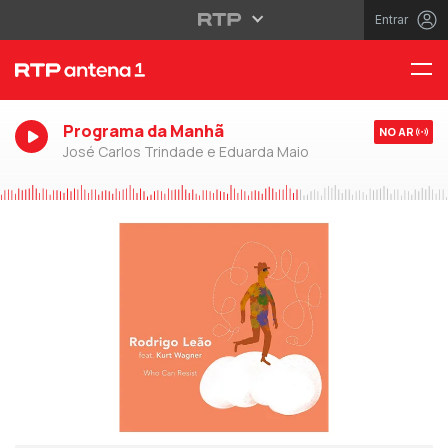
Entrar
Programa da Manhã
NO AR
José Carlos Trindade e Eduarda Maio