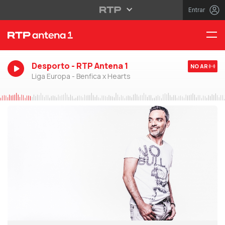
Entrar
Desporto - RTP Antena 1
NO AR
Liga Europa - Benfica x Hearts