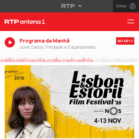
Entrar
Programa da Manhã
NO AR
José Carlos Trindade e Eduarda Maio