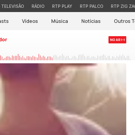
TELEVISÃO
RÁDIO
RTP PLAY
RTP PALCO
RTP ZIG ZA
asts
Vídeos
Música
Notícias
Outros 
(abre em nova jane
dor
NO AR