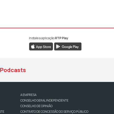
Instale a aplicação
RTP Play
book da RTP Antena 1
nstagram da RTP Antena 1
ao YouTube da RTP Antena 1
Podcasts
A EMPRESA
CONSELHO GERAL INDEPENDENTE
CONSELHO DE OPINIÃO
NTE
CONTRATO DE CONCESSÃO DO SERVIÇO PÚBLICO