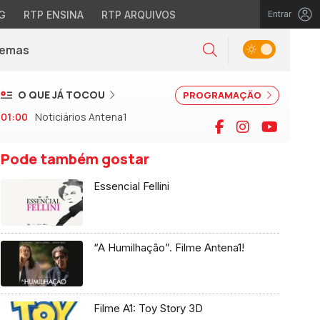
G
RTP ENSINA
RTP ARQUIVOS
Entrar
Alternar tema
Temas
la)
Pesquisar
O QUE JÁ TOCOU
PROGRAMAÇÃO
01:00
Noticiários Antena1
Facebook
Instagram
YouTu
Pode também gostar
Essencial Fellini
“A Humilhação”. Filme Antena1!
Filme A1: Toy Story 3D