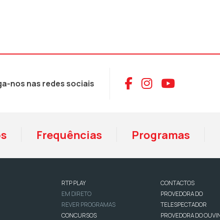
Aceder ao Face
Aceder ao I
Aceder 
ga-nos nas redes sociais
os
Frequências
Programas
RTP PLAY
CONTACTOS
EM DIRETO
PROVEDORA DO
REVER PROGRAMAS
TELESPECTADOR
CONCURSOS
PROVEDORA DO OUVI