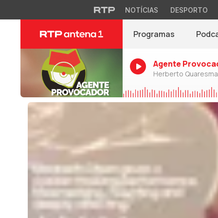
NOTÍCIAS
DESPORTO
Programas
Podc
Agente Provoca
Herberto Quaresma