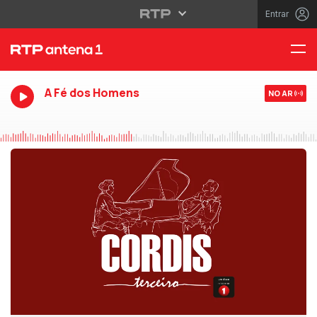
Entrar
A Fé dos Homens
NO AR