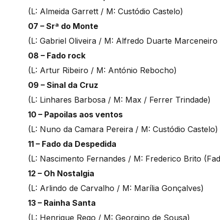
(L: Almeida Garrett / M: Custódio Castelo)
07 – Srª do Monte
(L: Gabriel Oliveira / M: Alfredo Duarte Marceneiro 
08 – Fado rock
(L: Artur Ribeiro / M: António Rebocho)
09 – Sinal da Cruz
(L: Linhares Barbosa / M: Max / Ferrer Trindade)
10 – Papoilas aos ventos
(L: Nuno da Camara Pereira / M: Custódio Castelo)
11 – Fado da Despedida
(L: Nascimento Fernandes / M: Frederico Brito (F
12 – Oh Nostalgia
(L: Arlindo de Carvalho / M: Marília Gonçalves)
13 – Rainha Santa
(L: Henrique Rego / M: Georgino de Sousa)