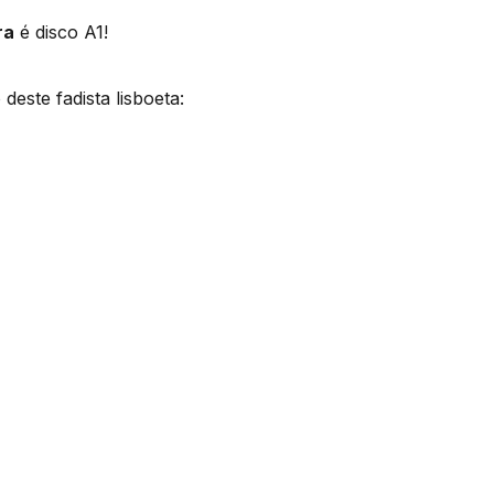
ra
é disco A1!
este fadista lisboeta: