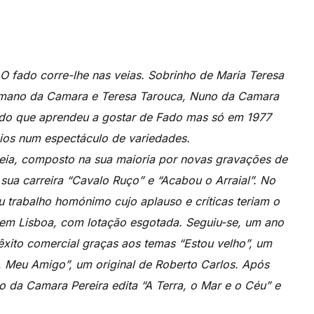
 fado corre-lhe nas veias. Sobrinho de Maria Teresa
rmano da Camara e Teresa Tarouca, Nuno da Camara
edo que aprendeu a gostar de Fado mas só em 1977
eios num espectáculo de variedades.
reia, composto na sua maioria por novas gravações de
sua carreira “Cavalo Ruço” e “Acabou o Arraial”. No
u trabalho homónimo cujo aplauso e críticas teriam o
em Lisboa, com lotação esgotada. Seguiu-se, um ano
xito comercial graças aos temas “Estou velho”, um
, Meu Amigo”, um original de Roberto Carlos. Após
no da Camara Pereira edita “A Terra, o Mar e o Céu” e