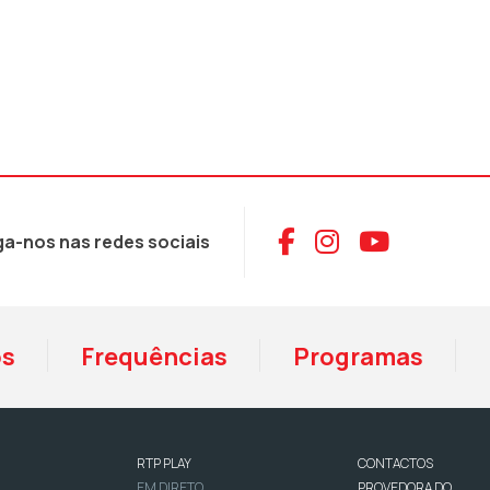
Aceder ao Face
Aceder ao I
Aceder 
ga-nos nas redes sociais
os
Frequências
Programas
RTP PLAY
CONTACTOS
EM DIRETO
PROVEDORA DO