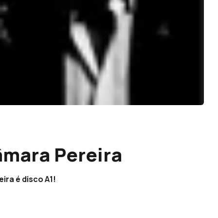
âmara Pereira
ira é disco A1!