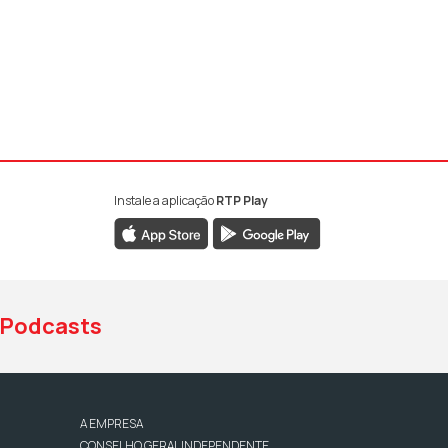
Instale a aplicação
RTP Play
book da RTP Antena 1
nstagram da RTP Antena 1
ao YouTube da RTP Antena 1
Podcasts
A EMPRESA
CONSELHO GERAL INDEPENDENTE