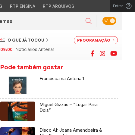
G
RTP ENSINA
RTP ARQUIVOS
Entrar
Alternar tema
Temas
la)
Pesquisar
O QUE JÁ TOCOU
PROGRAMAÇÃO
09:00
Noticiários Antena1
Facebook
Instagram
YouTu
Pode também gostar
Francisca na Antena 1
Miguel Gizzas – “Lugar Para
Dois”
Disco A1: Joana Amendoeira &