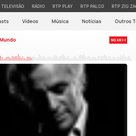
TELEVISÃO
RÁDIO
RTP PLAY
RTP PALCO
RTP ZIG ZA
asts
Vídeos
Música
Notícias
Outros 
(abre em nova jane
 Mundo
NO AR