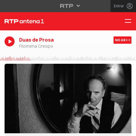
Entrar
Duas de Prosa
NO AR
Filomena Crespo