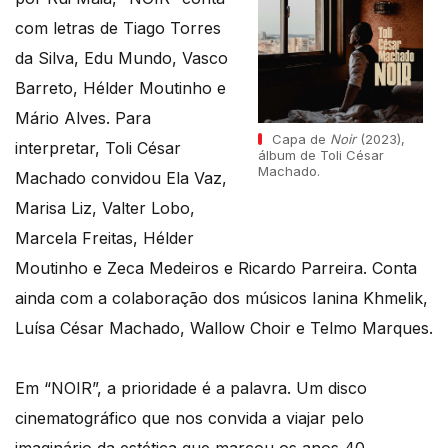
com letras de Tiago Torres
da Silva, Edu Mundo, Vasco
Barreto, Hélder Moutinho e
Mário Alves. Para
Capa de
Noir
(2023),
interpretar, Toli César
álbum de Toli César
Machado.
Machado convidou Ela Vaz,
Marisa Liz, Valter Lobo,
Marcela Freitas, Hélder
Moutinho e Zeca Medeiros e Ricardo Parreira. Conta
ainda com a colaboração dos músicos Ianina Khmelik,
Luísa César Machado, Wallow Choir e Telmo Marques.
Em “NOIR”, a prioridade é a palavra. Um disco
cinematográfico que nos convida a viajar pelo
imaginário da estética que marcou os anos 40.