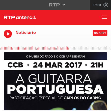
Entrar
Noticiário
NO AR