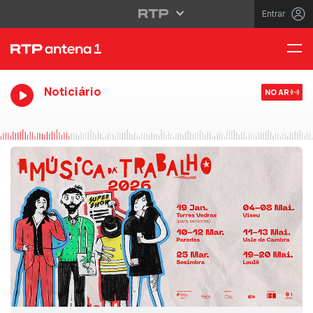
Entrar
Noticiário
NO AR