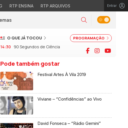
G
RTP ENSINA
RTP ARQUIVOS
Entrar
Alternar tema
Temas
la)
Pesquisar
O QUE JÁ TOCOU
PROGRAMAÇÃO
14:30
90 Segundos de Ciência
Facebook
Instagram
YouTu
Pode também gostar
Festival Artes À Vila 2019
Viviane – “Confidências” ao Vivo
David Fonseca – “Rádio Gemini”