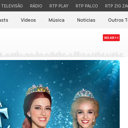
TELEVISÃO
RÁDIO
RTP PLAY
RTP PALCO
RTP ZIG ZA
asts
Vídeos
Música
Notícias
Outros 
(abre em nova jane
NO AR