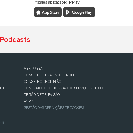
Instale a aplicação
RTP Play
book da RTP Antena 1
nstagram da RTP Antena 1
ao YouTube da RTP Antena 1
Podcasts
A EMPRESA
CONSELHO GERAL INDEPENDENTE
CONSELHO DE OPINIÃO
NTE
CONTRATO DE CONCESSÃO DO SERVIÇO PÚBLICO
DE RÁDIO E TELEVISÃO
RGPD
GESTÃO DAS DEFINIÇÕES DE COOKIES
026