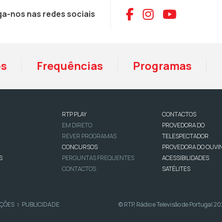
Aceder ao Face
Aceder ao I
Aceder 
ga-nos nas redes sociais
os
Frequências
Programas
RTP PLAY
CONTACTOS
EM DIRETO
PROVEDORA DO
REVER PROGRAMAS
TELESPECTADOR
CONCURSOS
PROVEDORA DO OUVI
S
PERGUNTAS FREQUENTES
ACESSIBILIDADES
CONTACTOS
SATÉLITES
IÇÕES
PUBLICIDADE
© RTP, Rádio e Televisão de Portugal 2
|