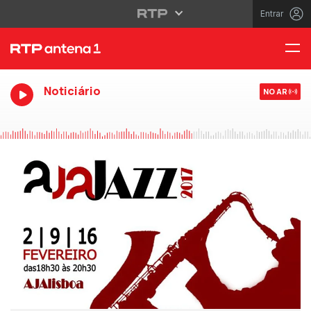
Entrar
Noticiário
NO AR