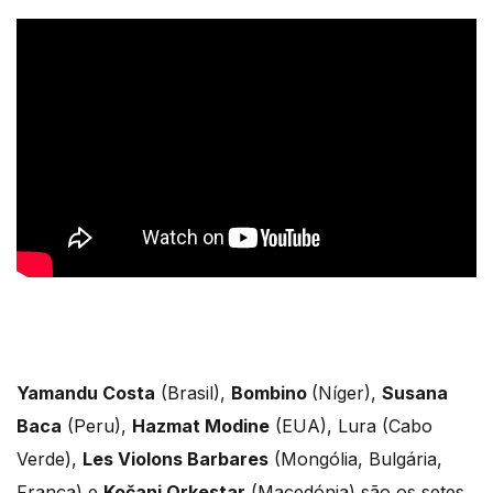
Yamandu Costa
(Brasil),
Bombino
(Níger),
Susana
Baca
(Peru),
Hazmat Modine
(EUA), Lura (Cabo
Verde),
Les Violons Barbares
(Mongólia, Bulgária,
França) e
Kočani Orkestar
(Macedónia) são os setes