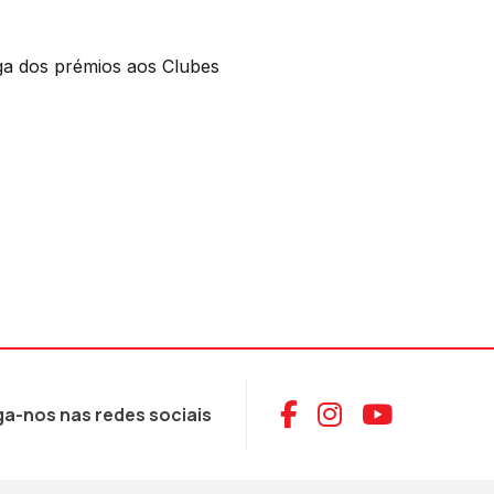
a dos prémios aos Clubes
Aceder ao Face
Aceder ao I
Aceder 
ga-nos nas redes sociais