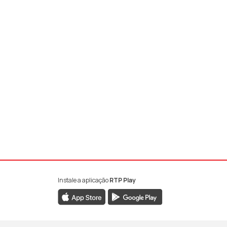
Instale a aplicação
RTP Play
book da RTP Antena 1
nstagram da RTP Antena 1
ao YouTube da RTP Antena 1