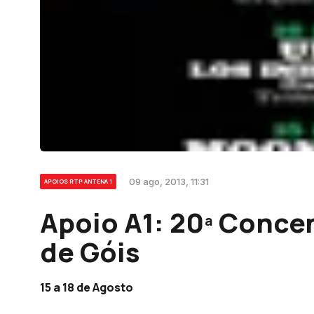
09 ago, 2013, 11:31
APOIOS RTP ANTENA 1
Apoio A1: 20ª Conce
de Góis
15 a 18 de Agosto