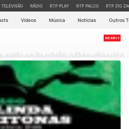
TELEVISÃO
RÁDIO
RTP PLAY
RTP PALCO
RTP ZIG ZA
asts
Vídeos
Música
Notícias
Outros 
(abre em nova jane
NO AR