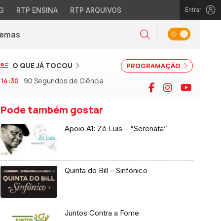
G
RTP ENSINA
RTP ARQUIVOS
Entrar
Alternar tema
Temas
la)
Pesquisar
O QUE JÁ TOCOU
PROGRAMAÇÃO
14:30
90 Segundos de Ciência
Facebook
Instagram
YouTu
Pode também gostar
Apoio A1: Zé Luis – “Serenata”
Quinta do Bill – Sinfónico
Juntos Contra a Fome