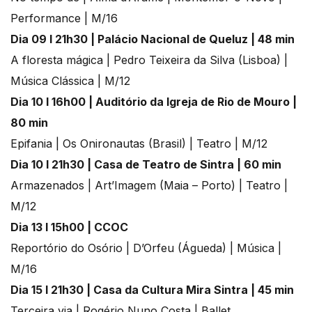
Performance | M/16
Dia 09 l 21h30 | Palácio Nacional de Queluz | 48 min
A floresta mágica | Pedro Teixeira da Silva (Lisboa) |
Música Clássica | M/12
Dia 10 l 16h00 | Auditório da Igreja de Rio de Mouro |
80 min
Epifania | Os Onironautas (Brasil) | Teatro | M/12
Dia 10 l 21h30 | Casa de Teatro de Sintra | 60 min
Armazenados | Art’Imagem (Maia – Porto) | Teatro |
M/12
Dia 13 l 15h00 | CCOC
Reportório do Osório | D’Orfeu (Águeda) | Música |
M/16
Dia 15 l 21h30 | Casa da Cultura Mira Sintra | 45 min
Terceira via | Rogério Nuno Costa | Ballet