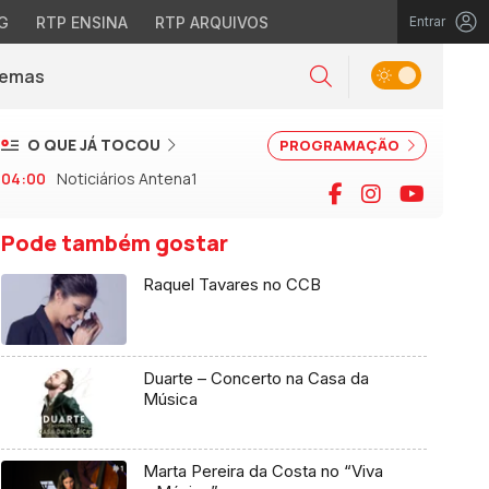
G
RTP ENSINA
RTP ARQUIVOS
Entrar
Alternar tema
Temas
la)
Pesquisar
O QUE JÁ TOCOU
PROGRAMAÇÃO
04:00
Noticiários Antena1
Facebook
Instagram
YouTu
Pode também gostar
Raquel Tavares no CCB
Duarte – Concerto na Casa da
Música
Marta Pereira da Costa no “Viva