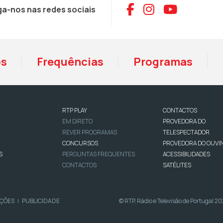
Aceder ao Face
Aceder ao I
Aceder 
ga-nos nas redes sociais
os
Frequências
Programas
RTP PLAY
CONTACTOS
EM DIRETO
PROVEDORA DO
REVER PROGRAMAS
TELESPECTADOR
CONCURSOS
PROVEDORA DO OUVI
S
PERGUNTAS FREQUENTES
ACESSIBILIDADES
CONTACTOS
SATÉLITES
IÇÕES
PUBLICIDADE
© RTP, Rádio e Televisão de Portugal 2
|