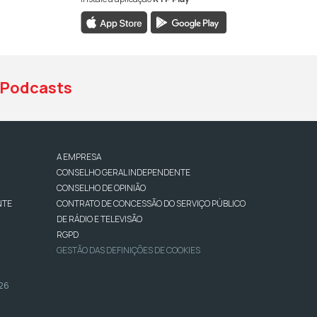
book da RTP Antena 1
nstagram da RTP Antena 1
ao YouTube da RTP Antena 1
Podcasts
A EMPRESA
CONSELHO GERAL INDEPENDENTE
CONSELHO DE OPINIÃO
NTE
CONTRATO DE CONCESSÃO DO SERVIÇO PÚBLICO
DE RÁDIO E TELEVISÃO
RGPD
GESTÃO DAS DEFINIÇÕES DE COOKIES
026