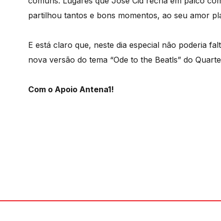
comuns. Lugares que José Cid recria em palco com
partilhou tantos e bons momentos, ao seu amor pl
E está claro que, neste dia especial não poderia 
nova versão do tema “Ode to the Beatls” do Quartet
Com o Apoio Antena1!