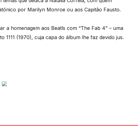
 temas que dedica a Natália Correia, com quem
atónico por Marilyn Monroe ou aos Capitão Fausto.
faltar a homenagem aos Beatls com “The Fab 4” – uma
o 1111 (1970), cuja capa do álbum lhe faz devido jus.