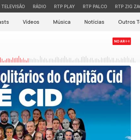
TELEVISÃO
RÁDIO
RTP PLAY
RTP PALCO
RTP ZIG ZA
asts
Vídeos
Música
Notícias
Outros 
(abre em nova jane
NO AR