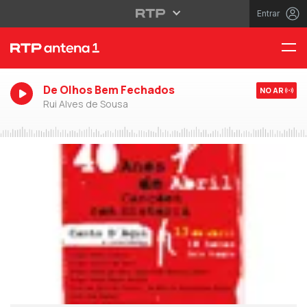
Entrar
De Olhos Bem Fechados
NO AR
Rui Alves de Sousa