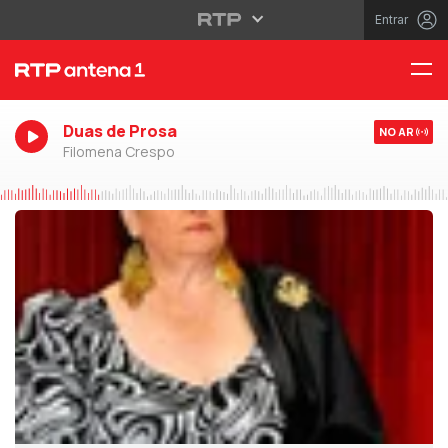
Entrar
Duas de Prosa
NO AR
Filomena Crespo