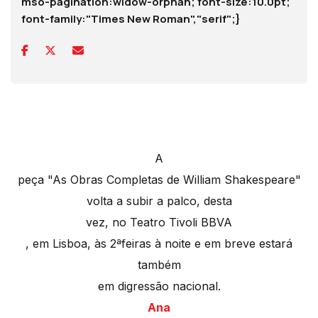
mso-pagination:widow-orphan; font-size:10.0pt;
font-family:"Times New Roman","serif";}
A
peça "As Obras Completas de William Shakespeare"
volta a subir a palco, desta
vez, no Teatro
Tivoli BBVA
, em Lisboa, às 2ªfeiras à noite e em breve estará
também
em digressão nacional.
Ana