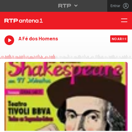
Entrar
A Fé dos Homens
NO AR