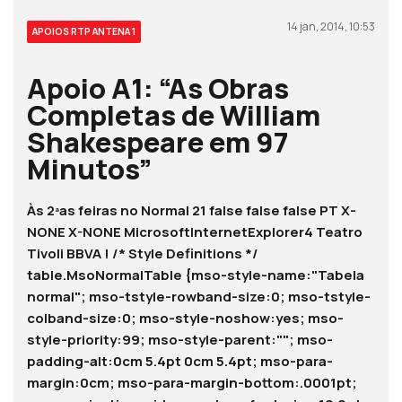
14 jan, 2014, 10:53
APOIOS RTP ANTENA 1
Apoio A1: “As Obras
Completas de William
Shakespeare em 97
Minutos”
Às 2ªas feiras no
Normal 21 false false false PT X-
NONE X-NONE MicrosoftInternetExplorer4 Teatro
Tivoli BBVA !
/* Style Definitions */
table.MsoNormalTable {mso-style-name:"Tabela
normal"; mso-tstyle-rowband-size:0; mso-tstyle-
colband-size:0; mso-style-noshow:yes; mso-
style-priority:99; mso-style-parent:""; mso-
padding-alt:0cm 5.4pt 0cm 5.4pt; mso-para-
margin:0cm; mso-para-margin-bottom:.0001pt;