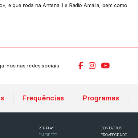
o», e que roda na Antena 1 e Rádio Amália, bem como
Aceder ao Face
Aceder ao I
Aceder 
ga-nos nas redes sociais
os
Frequências
Programas
RTP PLAY
CONTACTOS
EM DIRETO
PROVEDORA DO