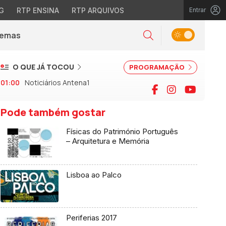
G
RTP ENSINA
RTP ARQUIVOS
Entrar
Alternar tema
Temas
la)
Pesquisar
O QUE JÁ TOCOU
PROGRAMAÇÃO
01:00
Noticiários Antena1
Facebook
Instagram
YouTu
Pode também gostar
Físicas do Património Português
– Arquitetura e Memória
Lisboa ao Palco
Periferias 2017