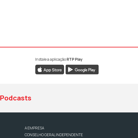
Instale a aplicação
RTP Play
book da RTP Antena 1
nstagram da RTP Antena 1
ao YouTube da RTP Antena 1
Podcasts
A EMPRESA
CONSELHO GERAL INDEPENDENTE