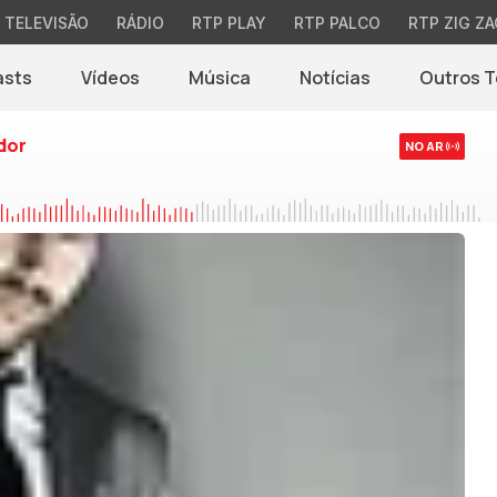
TELEVISÃO
RÁDIO
RTP PLAY
RTP PALCO
RTP ZIG ZA
asts
Vídeos
Música
Notícias
Outros 
(abre em nova jane
dor
NO AR