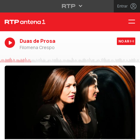
Entrar
Duas de Prosa
NO AR
Filomena Crespo