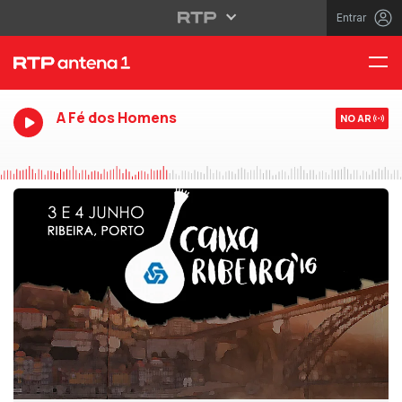
Entrar
A Fé dos Homens
NO AR