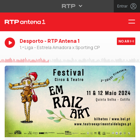
Entrar
Desporto - RTP Antena 1
NO AR
1.ª Liga - Estrela Amadora x Sporting CP