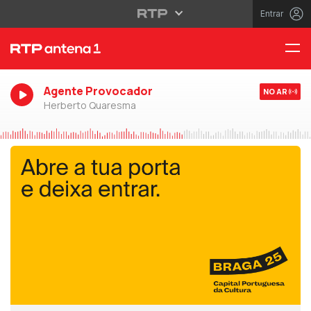
Entrar
Agente Provocador
NO AR
Herberto Quaresma