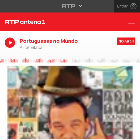
Entrar
Portugueses no Mundo
NO AR
Alice Vilaça