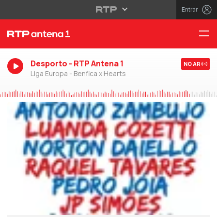
Entrar
Desporto - RTP Antena 1
NO AR
Liga Europa - Benfica x Hearts