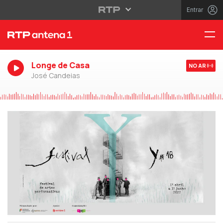
Entrar
Longe de Casa
NO AR
José Candeias