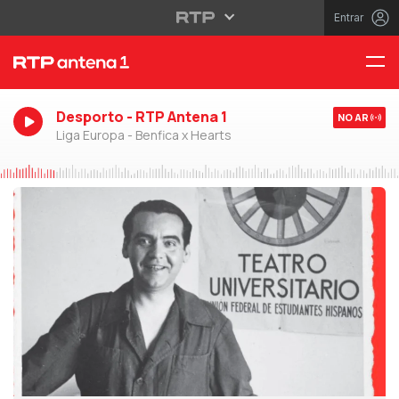
Entrar
Desporto - RTP Antena 1
NO AR
Liga Europa - Benfica x Hearts