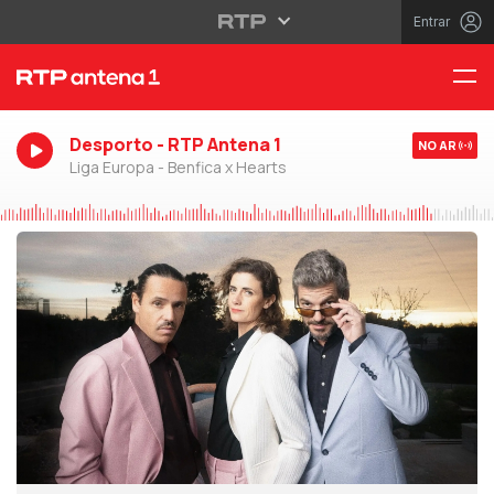
Entrar
Desporto - RTP Antena 1
NO AR
Liga Europa - Benfica x Hearts