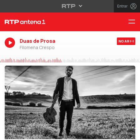
Entrar
Duas de Prosa
NO AR
Filomena Crespo