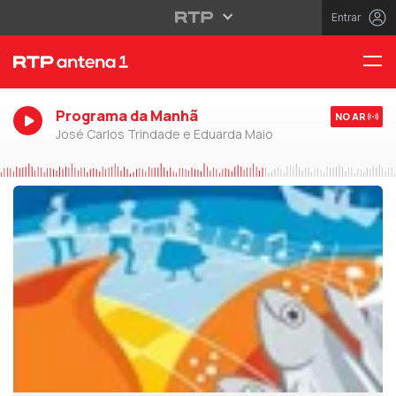
Entrar
Programa da Manhã
NO AR
José Carlos Trindade e Eduarda Maio