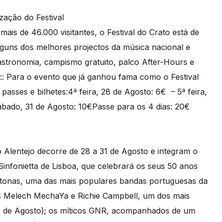
zação do Festival
ais de 46.000 visitantes, o Festival do Crato está de
guns dos melhores projectos da música nacional e
 Gastronomia, campismo gratuito, palco After-Hours e
e :: Para o evento que já ganhou fama como o Festival
asses e bilhetes:4ª feira, 28 de Agosto: 6€ – 5ª feira,
Sábado, 31 de Agosto: 10€Passe para os 4 dias: 20€
o Alentejo decorre de 28 a 31 de Agosto e integram o
nfonietta de Lisboa, que celebrará os seus 50 anos
itonas, uma das mais populares bandas portuguesas da
os Melech MechaYa e Richie Campbell, um dos mais
9 de Agosto); os míticos GNR, acompanhados de um