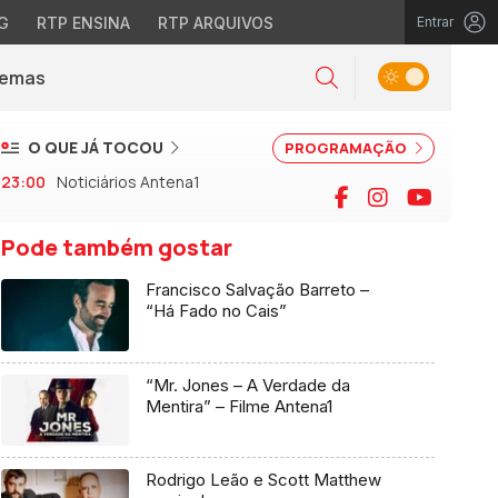
G
RTP ENSINA
RTP ARQUIVOS
Entrar
Alternar tema
Temas
la)
Pesquisar
O QUE JÁ TOCOU
PROGRAMAÇÃO
23:00
Noticiários Antena1
Facebook
Instagram
YouTu
Pode também gostar
Francisco Salvação Barreto –
“Há Fado no Cais”
“Mr. Jones – A Verdade da
Mentira” – Filme Antena1
Rodrigo Leão e Scott Matthew