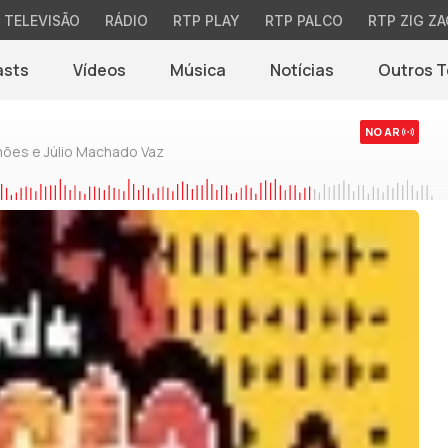
TELEVISÃO
RÁDIO
RTP PLAY
RTP PALCO
RTP ZIG ZA
asts
Vídeos
Música
Notícias
Outros 
(abre em nova jane
NO AR
mões e Júlio Machado Vaz