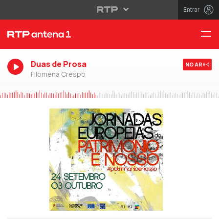
Entrar
Duas de Prosa
NO AR
Filomena Crespo