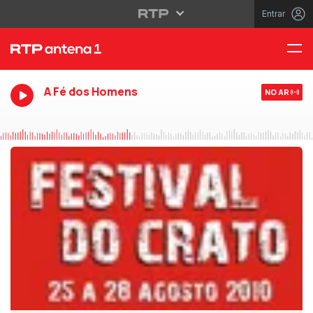
Entrar
A Fé dos Homens
NO AR