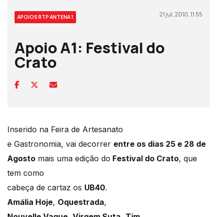
21 jul, 2010, 11:55
APOIOS RTP ANTENA 1
Apoio A1: Festival do
Crato
Inserido na Feira de Artesanato
e Gastronomia, vai decorrer
entre os dias 25 e 28 de
Agosto
mais uma edição do
Festival do Crato
, que
tem como
cabeça de cartaz os
UB40
.
Amália Hoje
,
Oquestrada
,
Nouvelle Vague
,
Virgem Suta
,
Tim