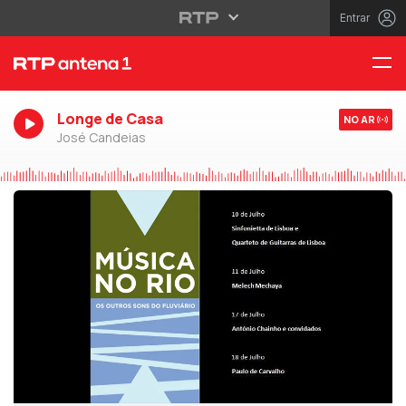
Entrar
Longe de Casa
NO AR
José Candeias