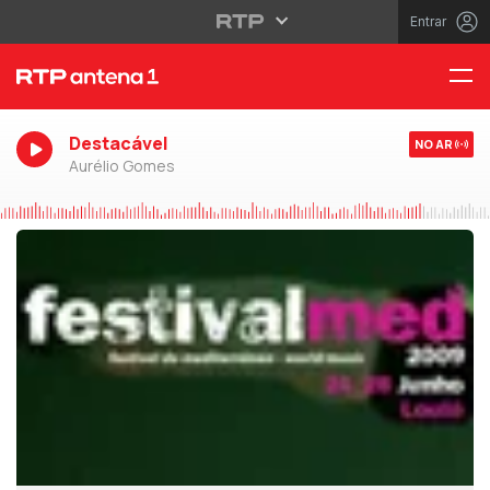
Entrar
Destacável
NO AR
Aurélio Gomes