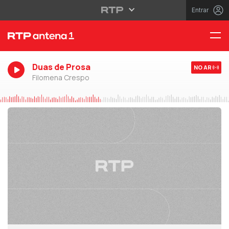
Entrar
Duas de Prosa
NO AR
Filomena Crespo