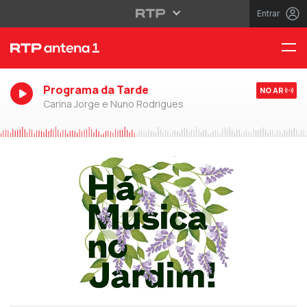
Entrar
Programa da Tarde
NO AR
Carina Jorge e Nuno Rodrigues