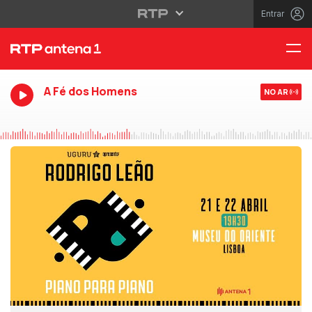
Entrar
A Fé dos Homens
NO AR