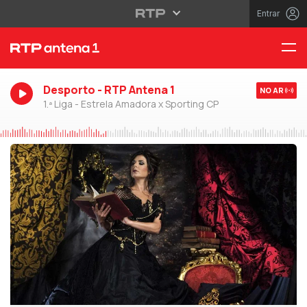
Entrar
Desporto - RTP Antena 1
NO AR
1.ª Liga - Estrela Amadora x Sporting CP