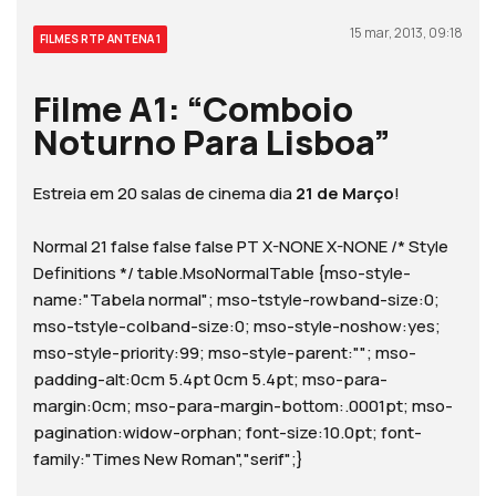
15 mar, 2013, 09:18
FILMES RTP ANTENA 1
Filme A1: “Comboio
Noturno Para Lisboa”
Estreia em 20 salas de cinema dia
21 de Março
!
Normal 21 false false false PT X-NONE X-NONE
/* Style
Definitions */ table.MsoNormalTable {mso-style-
name:"Tabela normal"; mso-tstyle-rowband-size:0;
mso-tstyle-colband-size:0; mso-style-noshow:yes;
mso-style-priority:99; mso-style-parent:""; mso-
padding-alt:0cm 5.4pt 0cm 5.4pt; mso-para-
margin:0cm; mso-para-margin-bottom:.0001pt; mso-
pagination:widow-orphan; font-size:10.0pt; font-
family:"Times New Roman","serif";}