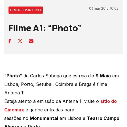
03 mai, 2013, 10:02
FILMES RTP ANTENA 1
Filme A1: “Photo”
"
Photo
" de Carlos Saboga que estreia dia
9 Maio
em
Lisboa, Porto, Setubal, Coimbra e Braga é filme
Antena 1!
Esteja atento à emissão da Antena 1, visite o
sítio do
Cinemax
e ganhe entradas para
sessões no
Monumental
em Lisboa e
Teatro Campo
Alegre
no Porto.