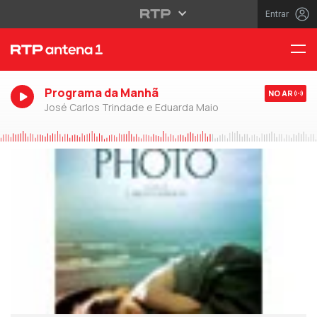
Entrar
Programa da Manhã
NO AR
José Carlos Trindade e Eduarda Maio