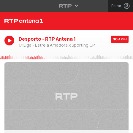
Entrar
Desporto - RTP Antena 1
NO AR
1.ª Liga - Estrela Amadora x Sporting CP