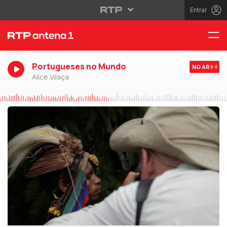
Entrar
Portugueses no Mundo
NO AR
Alice Vilaça