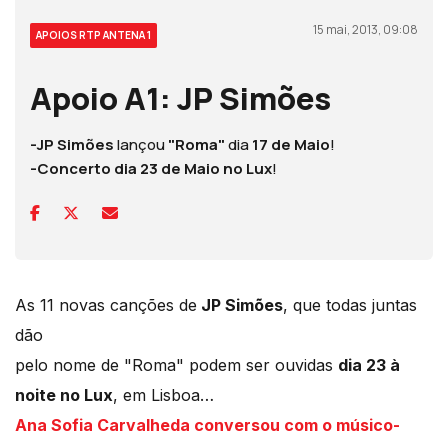
15 mai, 2013, 09:08
APOIOS RTP ANTENA 1
Apoio A1: JP Simões
-JP Simões
lançou
"Roma"
dia
17 de Maio
!
-Concerto dia 23 de Maio no Lux
!
As 11 novas canções de
JP Simões
, que todas juntas
dão
pelo nome de "Roma" podem ser ouvidas
dia 23 à
noite no Lux
, em Lisboa…
Ana Sofia Carvalheda conversou com o músico-